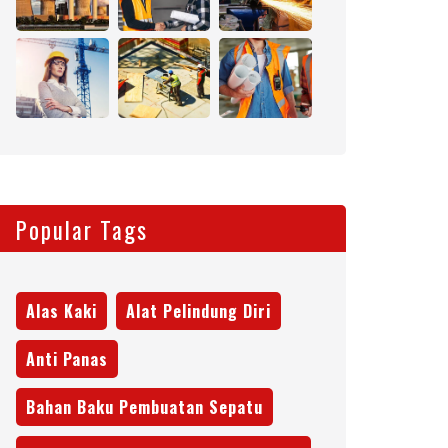
Popular Tags
Alas Kaki
Alat Pelindung Diri
Anti Panas
Bahan Baku Pembuatan Sepatu